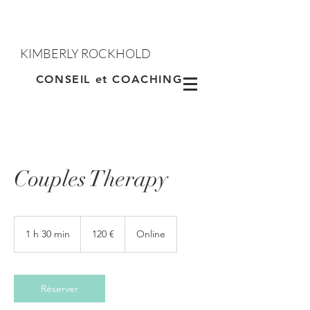
KIMBERLY ROCKHOLD
Contacter
CONSEIL et COACHING
Couples Therapy
120
euros
1 h 30 min
1
120 €
Online
3
0
m
i
Réserver
n