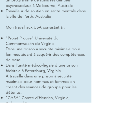
un programme de soins résidentiels
psychosociaux à Melbourne, Australie.
Travailleur de soutien en santé mentale dans
la ville de Perth, Australie
Mon travail aux USA consistait à :
"Projet Prouve" Université du
Commonwealth de Virginie
Dans une prison à sécurité minimale pour
femmes aidant à acquérir des compétences
de base.
Dans l'unité médico-légale d'une prison
fédérale à Petersburg, Virginie
A travaillé dans une prison à sécurité
maximale pour hommes et femmes en
créant des séances de groupe pour les
détenus.
"CASA" Comté d'Henrico, Virginie,
Richmond Virginie
Tribunal des relations familiales juvéniles,
avocat spécial nommé par le tribunal chargé
d'enquêter sur les cas de maltraitance
d'enfants au nom du juge.